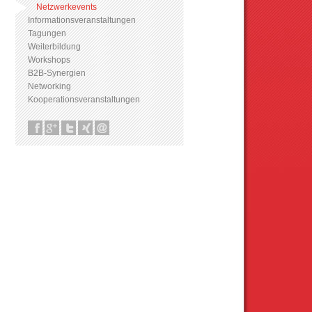
Netzwerkevents
Informationsveranstaltungen
Tagungen
Weiterbildung
Workshops
B2B-Synergien
Networking
Kooperationsveranstaltungen