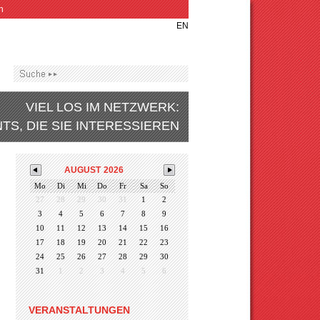
n
EN
VIEL LOS IM NETZWERK:
TS, DIE SIE INTERESSIEREN
AUGUST
2026
Mo
Di
Mi
Do
Fr
Sa
So
27
28
29
30
31
1
2
3
4
5
6
7
8
9
10
11
12
13
14
15
16
17
18
19
20
21
22
23
24
25
26
27
28
29
30
31
1
2
3
4
5
6
VERANSTALTUNGEN