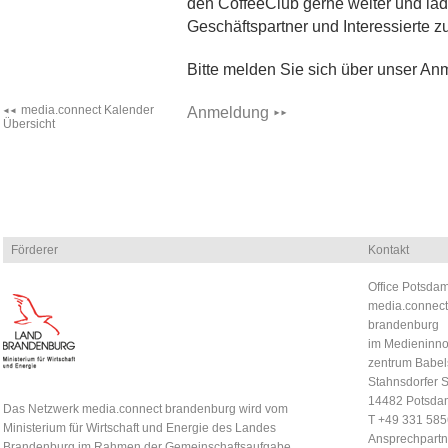
den CoffeeClub gerne weiter und lad
Geschäftspartner und Interessierte z
Bitte melden Sie sich über unser An
media.connect Kalender
Anmeldung
Übersicht
Förderer
Kontakt
Office Potsdam
media.connect
brandenburg
im Medieninno
zentrum Babel
Stahnsdorfer S
14482 Potsda
Das Netzwerk media.connect brandenburg wird vom
T +49 331 58
Ministerium für Wirtschaft und Energie des Landes
Ansprechpartn
Brandenburg im Rahmen der Gemeinschaftsaufgabe