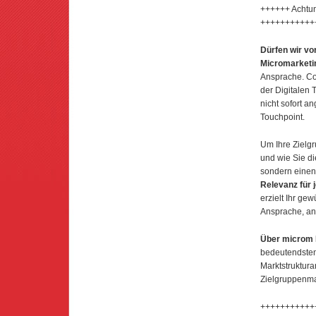
++++++ Achtun
+++++++++++
Dürfen wir vor
Micromarketi
Ansprache. Co
der Digitalen 
nicht sofort a
Touchpoint.
Um Ihre Zielg
und wie Sie di
sondern einen
Relevanz für 
erzielt Ihr ge
Ansprache, an 
Über microm 
bedeutendsten
Marktstruktur
Zielgruppenma
+++++++++++