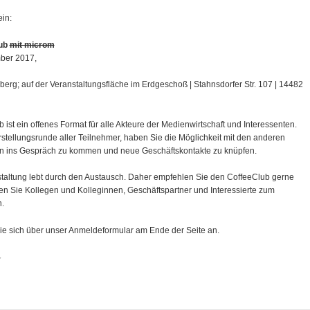
ein:
lub
mit microm
ber 2017,
erg; auf der Veranstaltungsfläche im Erdgeschoß | Stahnsdorfer Str. 107 | 14482
 ist ein offenes Format für alle Akteure der Medienwirtschaft und Interessenten.
stellungsrunde aller Teilnehmer, haben Sie die Möglichkeit mit den anderen
 ins Gespräch zu kommen und neue Geschäftskontakte zu knüpfen.
taltung lebt durch den Austausch. Daher empfehlen Sie den CoffeeClub gerne
en Sie Kollegen und Kolleginnen, Geschäftspartner und Interessierte zum
.
ie sich über unser Anmeldeformular am Ende der Seite an.