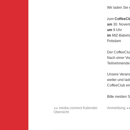
Wir laden Sie 
zum
CoffeeC
am
30. Novem
um
9 Uhr
im
MIZ-Babelsb
Potsdam
Der CoffeeClub
Nach einer Vor
Teilnehmenden
Unsere Verans
weiter und lad
CoffeeClub ein
Bitte melden S
media.connect Kalender
Anmeldung
Übersicht