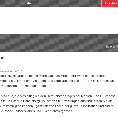
Formate
Aktivitäte
EVEN
UB
 November 2017
den letzten Donnerstag im Monat lädt das Mediennetzwerk media.connect
edienschaffende und Medieninteressierte von 9 bis 10.30 Uhr zum
CoffeeClub
ovationszentrum Babelsberg ein.
ind alle, die sich alltäglich den Herausforderungen der Medien- und IT-Branche
en Sie uns im MIZ-Babelsberg. Tauschen Sie Erfahrungen aus und lernen Sie die
uptstadtregion kennen - ganz informell bei einer guten Tasse Kaffee und einem
ückssnack. Visitenkarten und Flyer nicht vergessen!