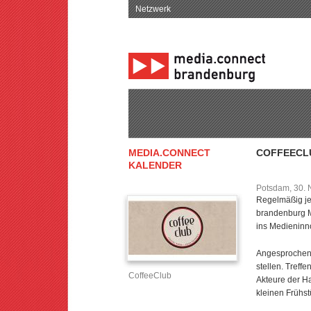
Netzwerk
MEDIA.CONNECT
COFFEECL
KALENDER
Potsdam, 30.
Regelmäßig je
brandenburg M
ins Medieninn
Angesprochen s
stellen. Treff
CoffeeClub
Akteure der Ha
kleinen Frühst