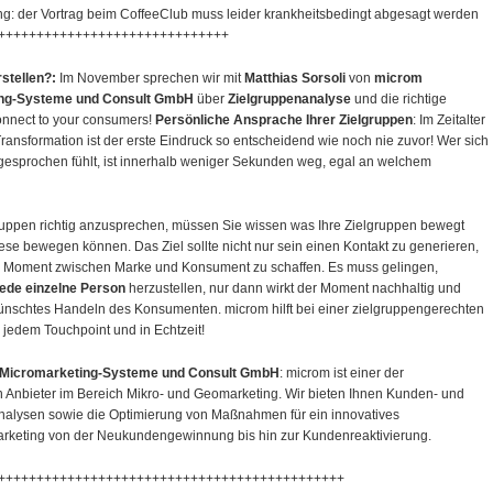
g: der Vortrag beim CoffeeClub muss leider krankheitsbedingt abgesagt werden
++++++++++++++++++++++++++++++
stellen?:
Im November sprechen wir mit
Matthias Sorsoli
von
microm
ng-Systeme und Consult GmbH
über
Zielgruppenanalyse
und die richtige
nnect to your consumers!
Persönliche Ansprache Ihrer Zielgruppen
: Im Zeitalter
Transformation ist der erste Eindruck so entscheidend wie noch nie zuvor! Wer sich
ngesprochen fühlt, ist innerhalb weniger Sekunden weg, egal an welchem
ruppen richtig anzusprechen, müssen Sie wissen was Ihre Zielgruppen bewegt
ese bewegen können. Das Ziel sollte nicht nur sein einen Kontakt zu generieren,
 Moment zwischen Marke und Konsument zu schaffen. Es muss gelingen,
jede einzelne Person
herzustellen, nur dann wirkt der Moment nachhaltig und
wünschtes Handeln des Konsumenten. microm hilft bei einer zielgruppengerechten
jedem Touchpoint und in Echtzeit!
Micromarketing-Systeme und Consult GmbH
: microm ist einer der
 Anbieter im Bereich Mikro- und Geomarketing. Wir bieten Ihnen Kunden- und
analysen sowie die Optimierung von Maßnahmen für ein innovatives
rketing von der Neukundengewinnung bis hin zur Kundenreaktivierung.
+++++++++++++++++++++++++++++++++++++++++++++