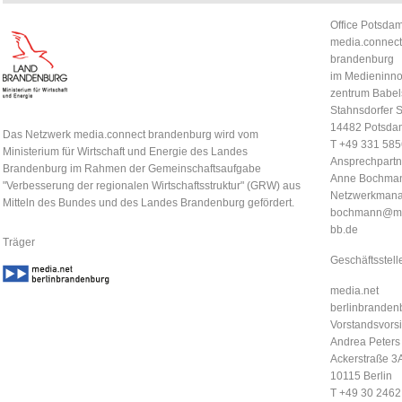
Office Potsdam
media.connect
brandenburg
im Medieninno
zentrum Babel
Stahnsdorfer S
14482 Potsda
Das Netzwerk media.connect brandenburg wird vom
T +49 331 58
Ministerium für Wirtschaft und Energie des Landes
Ansprechpartn
Brandenburg im Rahmen der Gemeinschaftsaufgabe
Anne Bochma
"Verbesserung der regionalen Wirtschaftsstruktur" (GRW) aus
Netzwerkmana
Mitteln des Bundes und des Landes Brandenburg gefördert.
bochmann@me
bb.de
Träger
Geschäftsstell
media.net
berlinbrandenb
Vorstandsvorsi
Andrea Peters
Ackerstraße 3
10115 Berlin
T +49 30 246