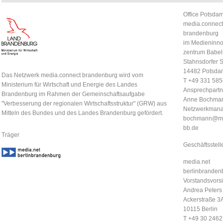
Office Potsdam
media.connect
brandenburg
im Medieninno
zentrum Babel
Stahnsdorfer S
14482 Potsda
Das Netzwerk media.connect brandenburg wird vom
T +49 331 58
Ministerium für Wirtschaft und Energie des Landes
Ansprechpartn
Brandenburg im Rahmen der Gemeinschaftsaufgabe
Anne Bochma
"Verbesserung der regionalen Wirtschaftsstruktur" (GRW) aus
Netzwerkmana
Mitteln des Bundes und des Landes Brandenburg gefördert.
bochmann@me
bb.de
Träger
Geschäftsstell
media.net
berlinbrandenb
Vorstandsvorsi
Andrea Peters
Ackerstraße 3
10115 Berlin
T +49 30 246