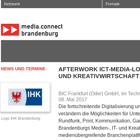
Netzwerk
Formate
AFTERWORK ICT-MEDIA-LOU
NEWS UND TERMINE
UND KREATIVWIRTSCHAFT
BIC Frankfurt (Oder) GmbH, Im Techn
08. Mai 2017
Die fortschreitende Digitalisierung un
verändern die Möglichkeiten für Un
Logo IHK Brandenburg
Rundfunk, Print, Kommunikation, Gam
Brandenburgs Medien-, IT- und Kreati
medienübergreifende Branchenplattfo