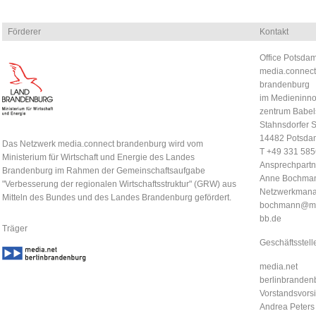
Förderer
Kontakt
Office Potsdam
media.connect
brandenburg
im Medieninno
zentrum Babel
Stahnsdorfer S
14482 Potsda
Das Netzwerk media.connect brandenburg wird vom
T +49 331 58
Ministerium für Wirtschaft und Energie des Landes
Ansprechpartn
Brandenburg im Rahmen der Gemeinschaftsaufgabe
Anne Bochma
"Verbesserung der regionalen Wirtschaftsstruktur" (GRW) aus
Netzwerkmana
Mitteln des Bundes und des Landes Brandenburg gefördert.
bochmann@me
bb.de
Träger
Geschäftsstell
media.net
berlinbrandenb
Vorstandsvorsi
Andrea Peters