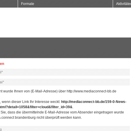
Formate
Aktivitäte
len
ht wurde Ihnen von (E-Mail-Adresse) über http://www.mediaconnect-bb.de
, wenn dieser Link Ihr Interesse weckt:
http://mediaconnect-bb.de/159-0-News-
tml?detail=1058&filter=cloud&filter_id=39&
.
n Sie, dass die übermittelnde E-Mail-Adresse vom Absender eingetragen wurde
.connect brandenburg nicht überprüft werden kann.