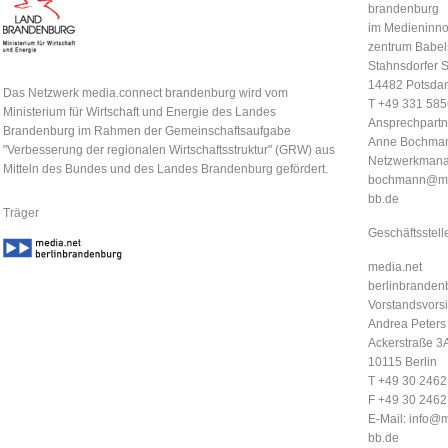
brandenburg
im Medieninno
zentrum Babel
Stahnsdorfer S
14482 Potsda
Das Netzwerk media.connect brandenburg wird vom
T +49 331 58
Ministerium für Wirtschaft und Energie des Landes
Ansprechpartn
Brandenburg im Rahmen der Gemeinschaftsaufgabe
Anne Bochma
"Verbesserung der regionalen Wirtschaftsstruktur" (GRW) aus
Netzwerkmana
Mitteln des Bundes und des Landes Brandenburg gefördert.
bochmann@me
bb.de
Träger
Geschäftsstell
media.net
berlinbrandenb
Vorstandsvorsi
Andrea Peters
Ackerstraße 3
10115 Berlin
T +49 30 246
F +49 30 246
E-Mail:
info@m
bb.de