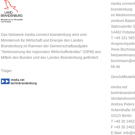
media.connect
brandenburg
im Medieninno
zentrum Babel
Stahnsdorfer S
14482 Potsda
Das Netzwerk media.connect brandenburg wird vom
T +49 331 58
Ministerium für Wirtschaft und Energie des Landes
Ansprechpartn
Brandenburg im Rahmen der Gemeinschaftsaufgabe
Anne Bochma
"Verbesserung der regionalen Wirtschaftsstruktur" (GRW) aus
Netzwerkmana
Mitteln des Bundes und des Landes Brandenburg gefördert.
bochmann@me
bb.de
Träger
Geschäftsstell
media.net
berlinbrandenb
Vorstandsvorsi
Andrea Peters
Ackerstraße 3
10115 Berlin
T +49 30 246
F +49 30 246
E-Mail:
info@m