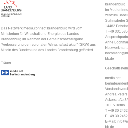
brandenburg
im Medieninno
zentrum Babel
Stahnsdorfer S
14482 Potsda
Das Netzwerk media.connect brandenburg wird vom
T +49 331 58
Ministerium für Wirtschaft und Energie des Landes
Ansprechpartn
Brandenburg im Rahmen der Gemeinschaftsaufgabe
Anne Bochma
"Verbesserung der regionalen Wirtschaftsstruktur" (GRW) aus
Netzwerkmana
Mitteln des Bundes und des Landes Brandenburg gefördert.
bochmann@me
bb.de
Träger
Geschäftsstell
media.net
berlinbrandenb
Vorstandsvorsi
Andrea Peters
Ackerstraße 3
10115 Berlin
T +49 30 246
F +49 30 246
E-Mail:
info@m
bb.de