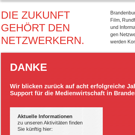
DIE ZUKUNFT
Brandenburg
Film, Rund
GEHÖRT DEN
und Informa
gen Netzwer
NETZWERKERN.
werden Kon
DANKE
Wir blicken zurück auf acht erfolgreiche J
Support für die Medienwirtschaft in Brand
Aktuelle Informationen
zu unseren Aktivitäten finden
Sie künftig hier: