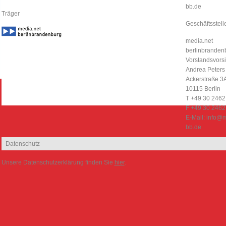
bb.de
Träger
Geschäftsstell
media.net
berlinbrandenb
Vorstandsvorsi
Andrea Peters
Ackerstraße 3
10115 Berlin
T +49 30 246
F +49 30 246
E-Mail:
info@m
bb.de
Datenschutz
Unsere Datenschutzerklärung finden Sie
hier
.