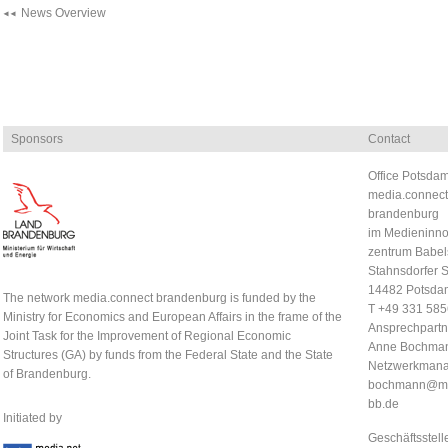
News Overview
Sponsors
Contact
Office Potsdam
media.connect
brandenburg
im Medieninno
zentrum Babel
Stahnsdorfer S
14482 Potsda
The network media.connect brandenburg is funded by the
T +49 331 58
Ministry for Economics and European Affairs in the frame of the
Ansprechpartn
Joint Task for the Improvement of Regional Economic
Anne Bochma
Structures (GA) by funds from the Federal State and the State
Netzwerkmana
of Brandenburg.
bochmann@me
bb.de
Initiated by
Geschäftsstell