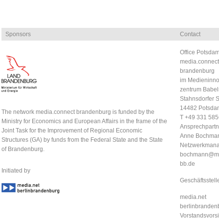
Sponsors
Contact
Office Potsdam
media.connect
brandenburg
im Medieninno
zentrum Babel
Stahnsdorfer S
14482 Potsda
The network media.connect brandenburg is funded by the
T +49 331 58
Ministry for Economics and European Affairs in the frame of the
Ansprechpartn
Joint Task for the Improvement of Regional Economic
Anne Bochma
Structures (GA) by funds from the Federal State and the State
Netzwerkmana
of Brandenburg.
bochmann@me
bb.de
Initiated by
Geschäftsstell
media.net
berlinbrandenb
Vorstandsvorsi